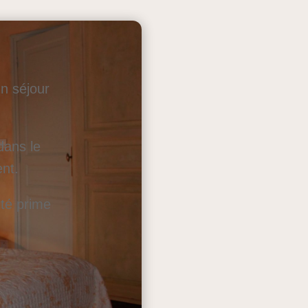
un séjour
dans le
ent.
ité prime