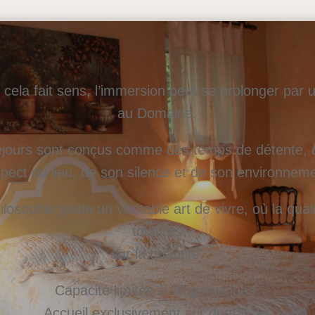
cela fait sens, l’immersion peut se prolonger par 
au Domaine.
jours sont conçus comme des temps de détente, 
pect du lieu, de son silence et de son environnem
ilosophie guide un véritable art de vivre, où la qual
toujours
sur la quantité.
Capacité limitée à 16 personnes.
Accueil exclusivement sur demande.