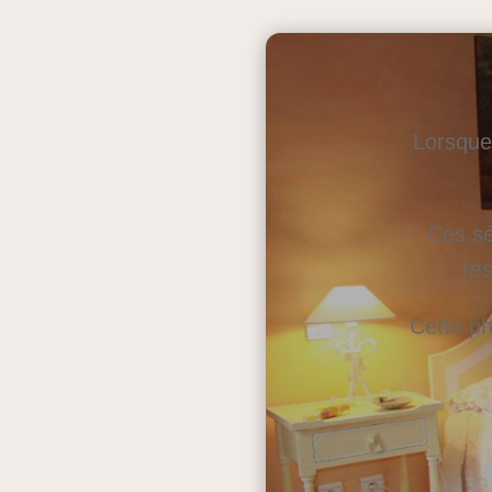
Lorsque 
Ces sé
res
Cette ph